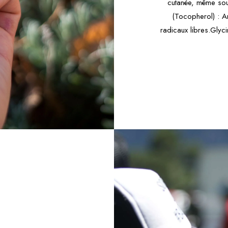
cutanée, même sou
(Tocopherol) : An
radicaux libres.Glycin