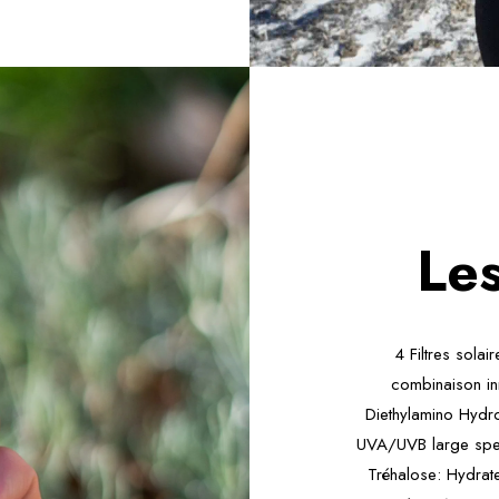
Les
4 Filtres sola
combinaison inn
Diethylamino Hydro
UVA/UVB large spect
Tréhalose: Hydrate