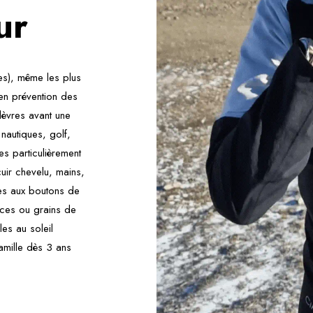
ur
es), même les plus
en prévention des
lèvres avant une
 nautiques, golf,
nes particulièrement
cuir chevelu, mains,
tes aux boutons de
ices ou grains de
les au soleil
amille dès 3 ans