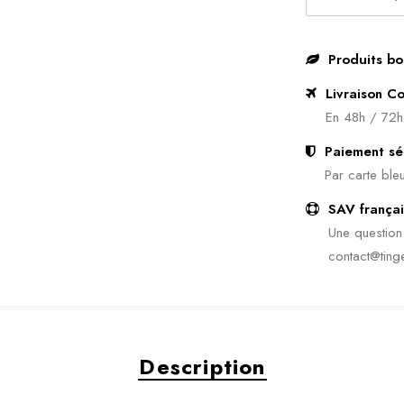
Produits bo
Livraison Co
En 48h / 72h
Paiement sé
Par carte bleu
SAV françai
Une questio
contact@tinge
Description