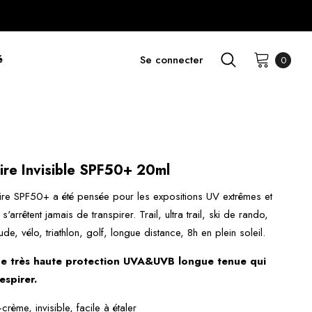
é
Se connecter
0
ire Invisible SPF50+ 20ml
ire SPF50+ a été pensée pour les expositions UV extrêmes et
'arrêtent jamais de transpirer. Trail, ultra trail, ski de rando,
tude, vélo, triathlon, golf, longue distance, 8h en plein soleil.
une très haute protection UVA&UVB longue tenue qui
espirer.
crème, invisible, facile à étaler