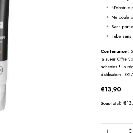
N'obstrue p
Ne coule p
Sans parfu
Tube sans r
Contenance :
2
la sueur Offre S
achetées ! La ré
d'utilisation : 0
€13,90
€13
Sous-total: