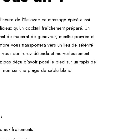
l'heure de l'île avec ce massage épicé aussi
élicieux qu'un cocktail fraîchement préparé. Un
sant de macérat de genevrier, menthe poivrée et
mbre vous transportera vers un lieu de sérénité
e vous sortirerez détendu et merveilleusement
z pas déçu d'avoir posé le pied sur un tapis de
et non sur une plage de sable blanc.
:
es aux frottements.