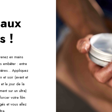
 aux
s !
renez en mains
s embêter : entre
sières... Appliquez
 et soir (avant et
et le jour de la
ent sur un ultra)
forcer votre film
gés et vous allez
tra.